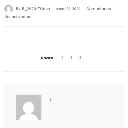
By:
B_2020-TGbcn
Comentarios
enero 24, 2024
desactivados
Share