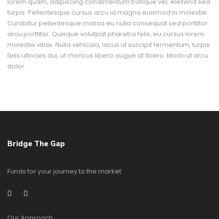
lorem quam, adipiscing condimentum tristique vel, eleifend sed
turpis. Pellentesque cursus arcu id magna euismod in molestie.
Curabitur pellentesque massa eu nulla consequat sed porttitor
arcu porttitor. Quisque volutpat pharetra felis, eu cursus lorem
molestie vitae. Nulla vehicula, lacus ut suscipit fermentum, turpis
felis ultricies dui, ut rhoncus libero augue at libero. Morbi ut arcu
dolor.
Bridge The Gap
Funds for your journey to the market.
Our Approach